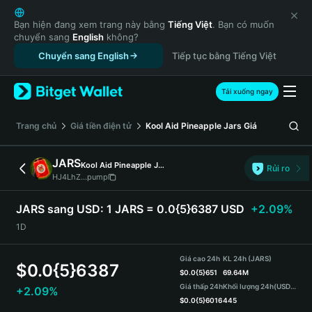
English
日本語
Bạn hiện đang xem trang này bằng
Tiếng Việt
. Bạn có muốn
chuyển sang
English
không?
Tiếng Việt
Chuyển sang English
Tiếp tục bằng Tiếng Việt
Русский
Español (Latinoamérica)
Türkçe
Tải xuống ngay
Italiano
Français
‌Trang chủ
Giá tiền điện tử
Kool Aid Pineapple Jars
Giá
Deutsch
简体中文
JARS
Kool Aid Pineapple Jars
Rủi ro
繁體中文
HJ4LhZ...pump
Português (Portugal)
Bahasa Indonesia
JARS sang USD:
1 JARS = 0.0{5}6387 USD
+2.09%
ภาษาไทย
1D
हिन्दी
বাংলা
Giá cao 24h
KL 24h (JARS)
$
0.0{5}6387
Español
$
0.0{5}651
69.64M
Giá thấp 24h
Khối lượng 24h
(USDT)
+2.09%
Português (Brasil)
$
0.0{5}6016
445
Español (Argentina)