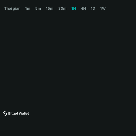
JARS Price Chart
Thời gian
1m
5m
15m
30m
1H
4H
1D
1W