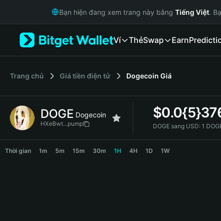
English
Bạn hiện đang xem trang này bằng
Tiếng Việt
. B
日本語
Tiếng Việt
Ví
Thẻ
Swap
Earn
Predicti
Русский
Español (Latinoamérica)
Türkçe
Italiano
‌Trang chủ
Giá tiền điện tử
Dogecoin
Giá
Français
Deutsch
$
0.0{5}37
DOGE
简体中文
Dogecoin
繁體中文
HXeBwt...pump
DOGE sang USD:
1 DOGE
Português (Portugal)
DOGE Price Chart
Bahasa Indonesia
Thời gian
1m
5m
15m
30m
1H
4H
1D
1W
ภาษาไทย
हिन्दी
বাংলা
Español
Português (Brasil)
Español (Argentina)