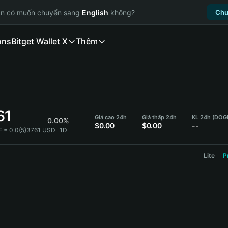
ạn có muốn chuyển sang
English
không?
Chu
ons
Bitget Wallet X
Thêm
61
Giá cao 24h
Giá thấp 24h
KL 24h (DOG
0.00%
$0.00
$0.00
--
 = 0.0{5}3761 USD
1D
Lite
P