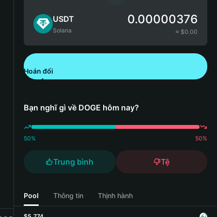
0.00000376
USDT
Solana
≈ $
0.00
Hoán đổi
Tải xuống Bitget Wallet
Bạn nghĩ gì về DOGE hôm nay?
50
%
50
%
Trung bình
Tệ
Pool
Thông tin
Thịnh hành
$5,774