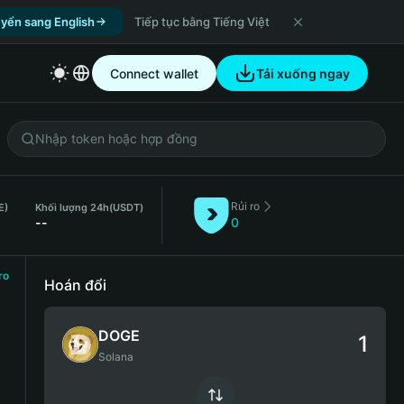
yển sang English
Tiếp tục bằng Tiếng Việt
Connect wallet
Tải xuống ngay
Rủi ro
E)
Khối lượng 24h
(USDT)
--
0
ro
Hoán đổi
DOGE
Solana