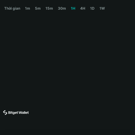
RUDI Price Chart
Thời gian
1m
5m
15m
30m
1H
4H
1D
1W