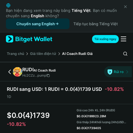
English
日本語
Bạn hiện đang xem trang này bằng
Tiếng Việt
. Bạn có muốn
chuyển sang
English
không?
Tiếng Việt
Chuyển sang English
Tiếp tục bằng Tiếng Việt
Русский
Español (Latinoamérica)
Türkçe
Tải xuống ngay
Italiano
Français
‌Trang chủ
Giá tiền điện tử
AI Coach Rudi
Giá
Deutsch
简体中文
RUDI
AI Coach Rudi
Rủi ro
繁體中文
Hc2CZz...pump
Português (Portugal)
Bahasa Indonesia
RUDI sang USD:
1 RUDI = 0.0{4}1739 USD
-10.82%
ภาษาไทย
1D
हिन्दी
বাংলা
Giá cao 24h
KL 24h (RUDI)
$
0.0{4}1739
Español
$
0.0{4}1999
23.28M
Giá thấp 24h
Khối lượng 24h
(USDT)
-10.82%
Português (Brasil)
$
0.0{4}1739
405
Español (Argentina)