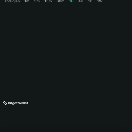
Thời gian
1m
5m
15m
30m
1H
4H
1D
1W