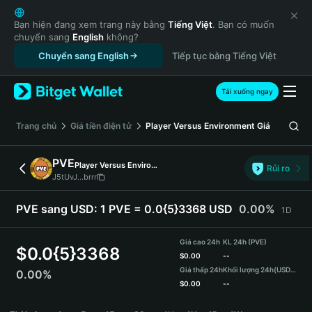
English
日本語
Bạn hiện đang xem trang này bằng
Tiếng Việt
. Bạn có muốn
chuyển sang
English
không?
Tiếng Việt
Chuyển sang English
Tiếp tục bằng Tiếng Việt
Русский
Español (Latinoamérica)
Türkçe
Tải xuống ngay
Italiano
Français
‌Trang chủ
Giá tiền điện tử
Player Versus Environment
Giá
Deutsch
简体中文
PVE
Player Versus Environment
Rủi ro
繁體中文
J5tUvJ...brrr
Português (Portugal)
Bahasa Indonesia
PVE sang USD:
1 PVE = 0.0{5}3368 USD
0.00%
1D
ภาษาไทย
हिन्दी
Giá cao 24h
KL 24h (PVE)
$
0.0{5}3368
বাংলা
$
0.00
--
Giá thấp 24h
Khối lượng 24h
(USDT)
0.00%
Español
$
0.00
--
Português (Brasil)
PVE Price Chart
Español (Argentina)