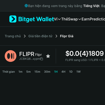
English
Bạn hiện đang xem trang này bằng
Tiếng Việt
. B
日本語
Tiếng Việt
Ví
Thẻ
Swap
Earn
Predicti
Русский
Español (Latinoamérica)
Türkçe
Italiano
‌Trang chủ
Giá tiền điện tử
Flipr
Giá
Français
Deutsch
$
0.0{4}1809
FLIPR
简体中文
Flipr
繁體中文
JCBKQB...xypm
FLIPR sang USD:
1 FLIPR = 0
Português (Portugal)
FLIPR Price Chart
Bahasa Indonesia
Thời gian
1m
5m
15m
30m
1H
4H
1D
1W
ภาษาไทย
हिन्दी
বাংলা
Español
Português (Brasil)
Español (Argentina)