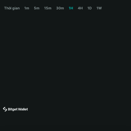
BIGLY Price Chart
Thời gian
1m
5m
15m
30m
1H
4H
1D
1W