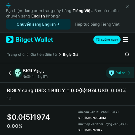
English
日本語
Bạn hiện đang xem trang này bằng
Tiếng Việt
. Bạn có muốn
chuyển sang
English
không?
Tiếng Việt
Chuyển sang English
Tiếp tục bằng Tiếng Việt
Русский
Español (Latinoamérica)
Türkçe
Tải xuống ngay
Italiano
Français
‌Trang chủ
Giá tiền điện tử
Bigly
Giá
Deutsch
简体中文
BIGLY
Bigly
Rủi ro
繁體中文
NnGKfh...Big1
Português (Portugal)
Bahasa Indonesia
BIGLY sang USD:
1 BIGLY = 0.0{5}1974 USD
0.00%
ภาษาไทย
1D
हिन्दी
বাংলা
Giá cao 24h
KL 24h (BIGLY)
$
0.0{5}1974
Español
$
0.0{5}1974
9.46M
Giá thấp 24h
Khối lượng 24h
(USDT)
0.00%
Português (Brasil)
$
0.0{5}1974
18.7
Español (Argentina)