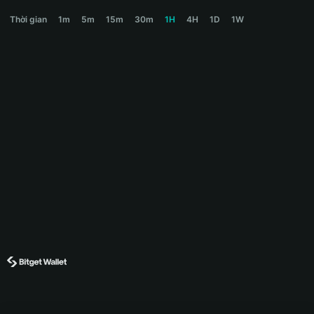
PAYAI Price Chart
Thời gian
1m
5m
15m
30m
1H
4H
1D
1W