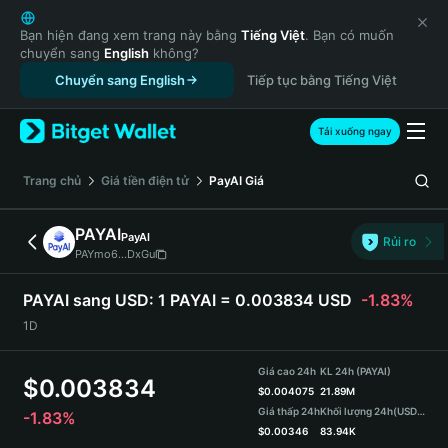
English
日本語
Bạn hiện đang xem trang này bằng
Tiếng Việt
. Bạn có muốn
chuyển sang
English
không?
Tiếng Việt
Chuyển sang English
Tiếp tục bằng Tiếng Việt
Русский
Español (Latinoamérica)
Türkçe
Tải xuống ngay
Italiano
Français
‌Trang chủ
Giá tiền điện tử
PayAI
Giá
Deutsch
简体中文
PAYAI
PayAI
Rủi ro
繁體中文
PAYmo6...DxGu
Português (Portugal)
Bahasa Indonesia
PAYAI sang USD:
1 PAYAI = 0.003834 USD
-1.83%
ภาษาไทย
1D
हिन्दी
বাংলা
Giá cao 24h
KL 24h (PAYAI)
$
0.003834
Español
$
0.004075
21.89M
Giá thấp 24h
Khối lượng 24h
(USDT)
-1.83%
Português (Brasil)
$
0.00346
83.94K
Español (Argentina)