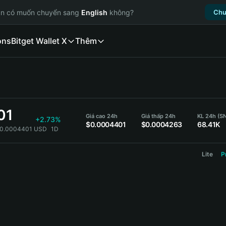
ạn có muốn chuyển sang
English
không?
Chu
ons
Bitget Wallet X
Thêm
01
Giá cao 24h
Giá thấp 24h
KL 24h (S
+2.73%
$0.0004401
$0.0004263
68.41K
 0.0004401 USD
1D
Lite
P