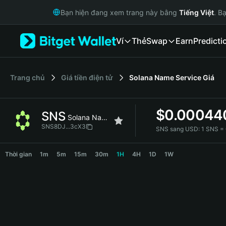
English
Bạn hiện đang xem trang này bằng
Tiếng Việt
. B
日本語
Tiếng Việt
Ví
Thẻ
Swap
Earn
Predicti
Русский
Español (Latinoamérica)
Türkçe
Italiano
‌Trang chủ
Giá tiền điện tử
Solana Name Service
Giá
Français
Deutsch
$
0.00044
SNS
简体中文
Solana Name Service
繁體中文
SNS8DJ...3cX3
SNS sang USD:
1 SNS =
Português (Portugal)
SNS Price Chart
Bahasa Indonesia
Thời gian
1m
5m
15m
30m
1H
4H
1D
1W
ภาษาไทย
हिन्दी
বাংলা
Español
Português (Brasil)
Español (Argentina)