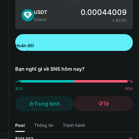
0.00044009
USDT
Solana
≈ $
0.00
Hoán đổi
Tải xuống Bitget Wallet
Bạn nghĩ gì về SNS hôm nay?
50
%
50
%
Trung bình
Tệ
Pool
Thông tin
Thịnh hành
$144,043