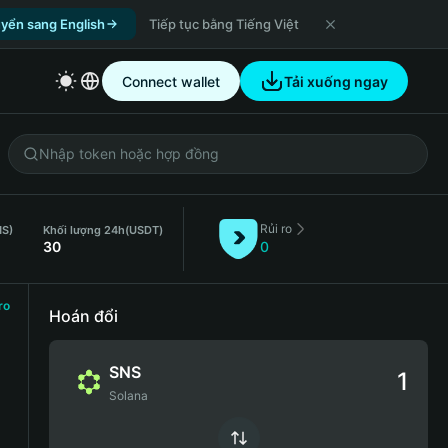
yển sang English
Tiếp tục bằng Tiếng Việt
Connect wallet
Tải xuống ngay
Rủi ro
NS)
Khối lượng 24h
(USDT)
30
0
ro
Hoán đổi
SNS
Solana