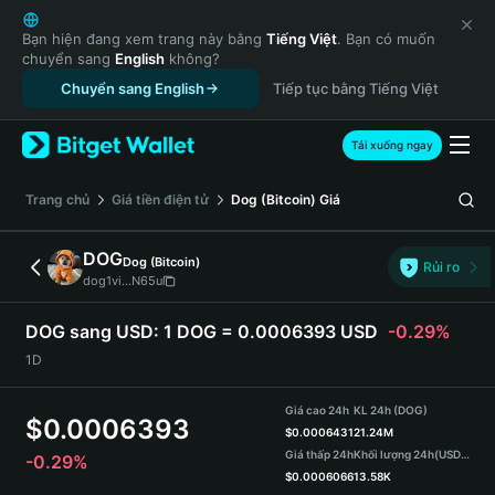
English
日本語
Bạn hiện đang xem trang này bằng
Tiếng Việt
. Bạn có muốn
chuyển sang
English
không?
Tiếng Việt
Chuyển sang English
Tiếp tục bằng Tiếng Việt
Русский
Español (Latinoamérica)
Türkçe
Tải xuống ngay
Italiano
Français
‌Trang chủ
Giá tiền điện tử
Dog (Bitcoin)
Giá
Deutsch
简体中文
DOG
Dog (Bitcoin)
Rủi ro
繁體中文
dog1vi...N65u
Português (Portugal)
Bahasa Indonesia
DOG sang USD:
1 DOG = 0.0006393 USD
-0.29%
ภาษาไทย
1D
हिन्दी
বাংলা
Giá cao 24h
KL 24h (DOG)
$
0.0006393
Español
$
0.0006431
21.24M
Giá thấp 24h
Khối lượng 24h
(USDT)
-0.29%
Português (Brasil)
$
0.0006066
13.58K
Español (Argentina)