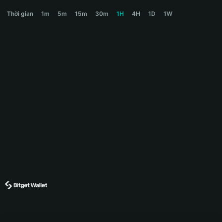
DOG Price Chart
Thời gian
1m
5m
15m
30m
1H
4H
1D
1W