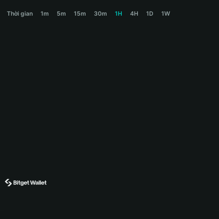
BRENT Price Chart
Thời gian
1m
5m
15m
30m
1H
4H
1D
1W