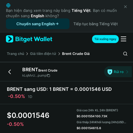
English
日本語
Bạn hiện đang xem trang này bằng
Tiếng Việt
. Bạn có muốn
chuyển sang
English
không?
Tiếng Việt
Chuyển sang English
Tiếp tục bằng Tiếng Việt
Русский
Español (Latinoamérica)
Türkçe
Tải xuống ngay
Italiano
Français
‌Trang chủ
Giá tiền điện tử
Brent Crude
Giá
Deutsch
简体中文
BRENT
Brent Crude
Rủi ro
繁體中文
kLqMvU...pump
Português (Portugal)
Bahasa Indonesia
BRENT sang USD:
1 BRENT = 0.0001546 USD
ภาษาไทย
-0.50%
1D
हिन्दी
বাংলা
Giá cao 24h
KL 24h (BRENT)
$
0.0001546
Español
$
0.0001554
100.73K
Giá thấp 24h
Khối lượng 24h
(USDT)
-0.50%
Português (Brasil)
$
0.0001546
15.6
Español (Argentina)