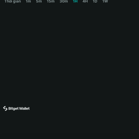
Thời gian
1m
5m
15m
30m
1H
4H
1D
1W