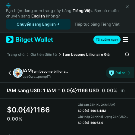
English
日本語
Bạn hiện đang xem trang này bằng
Tiếng Việt
. Bạn có muốn
chuyển sang
English
không?
Tiếng Việt
Chuyển sang English
Tiếp tục bằng Tiếng Việt
Русский
Español (Latinoamérica)
Türkçe
Tải xuống ngay
Italiano
Français
‌Trang chủ
Giá tiền điện tử
I am become billionaire
Giá
Deutsch
简体中文
IAM
I am become billionaire
Rủi ro
繁體中文
qyzQws...pump
Português (Portugal)
Bahasa Indonesia
IAM sang USD:
1 IAM = 0.0{4}1166 USD
0.00%
1D
ภาษาไทย
हिन्दी
Giá cao 24h
KL 24h (IAM)
$
0.0{4}1166
বাংলা
$
0.0{4}1166
5.48M
Giá thấp 24h
Khối lượng 24h
(USDT)
0.00%
Español
$
0.0{4}1166
63.9
Português (Brasil)
IAM Price Chart
Español (Argentina)