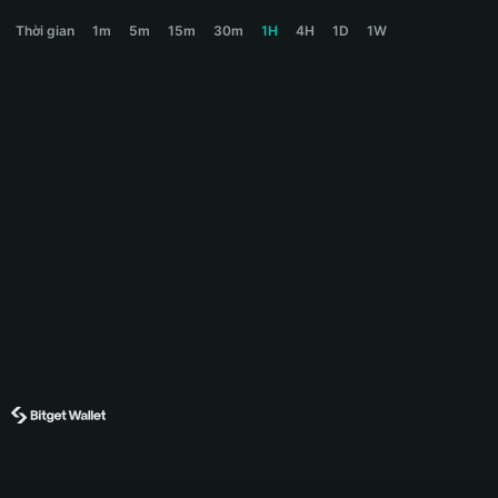
道德經 Price Chart
Thời gian
1m
5m
15m
30m
1H
4H
1D
1W