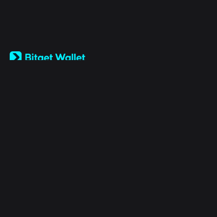
English
日本語
Tiếng Việt
Русский
Công ty
Español (Latinoamérica)
Türkçe
Bitget Wallet X
Italiano
Français
Bảo mật
Deutsch
简体中文
Công cụ
繁體中文
Português (Portugal)
Tài sản
Bahasa Indonesia
ภาษาไทย
Products
العربية
हिन्दी
Pháp lý
বাংলা