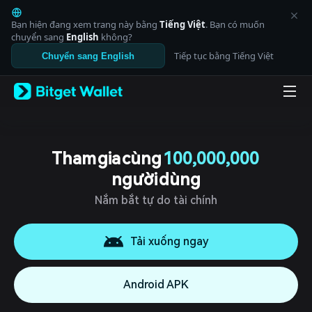
English
日本語
Bạn hiện đang xem trang này bằng
Tiếng Việt
. Bạn có muốn
Tiếng Việt
chuyển sang
English
không?
Русский
Tiếp tục bằng Tiếng Việt
Chuyển sang English
Español (Latinoamérica)
Türkçe
Italiano
Français
Deutsch
简体中文
繁體中文
Tham gia cùng
100,000,000
Português (Portugal)
người dùng
Bahasa Indonesia
ภาษาไทย
Nắm bắt tự do tài chính
العربية
हिन्दी
বাংলা
Tải xuống ngay
Español
Português (Brasil)
Android APK
Español (Argentina)