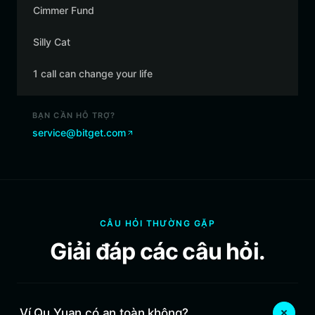
Cimmer Fund
Silly Cat
1 call can change your life
BẠN CẦN HỖ TRỢ?
service@bitget.com
CÂU HỎI THƯỜNG GẶP
Giải đáp các câu hỏi.
Ví Qu Yuan có an toàn không?