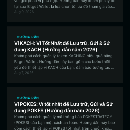
với giải pháp ví phù hợp. Hướng dẫn này khám phá lý do
tại sao Bitget Wallet là lựa chọn tối ưu để tham gia vào
Aug 9, 2026
hệ sinh thái Dodo, đảm bảo tính bảo mật và khả năng
truy cập liền mạch vào các tài sản meme dựa trên EVM.
HƯỚNG DẪN
Ví KACH: Ví Tốt Nhất để Lưu trữ, Gửi & Sử
dụng KACH (Hướng dẫn năm 2026)
Khám phá cách quản lý token KACHING hiệu quả bằng
Bitget Wallet. Hướng dẫn này bao gồm các bước thiết
yếu để thiết lập ví KACH của bạn, đảm bảo tương tác an
Aug 7, 2026
toàn với giao thức đường cong liên kết (bonding curve)
và các tài sản dựa trên EVM.
HƯỚNG DẪN
Ví POKES: Ví tốt nhất để Lưu trữ, Gửi và Sử
dụng POKES (Hướng dẫn năm 2026)
Khám phá cách quản lý mã thông báo POKESTRATEGY
(POKES) của bạn một cách an toàn. Hướng dẫn này bao
gồm cách thiết lập ví POKES tốt nhất trên chuỗi khối