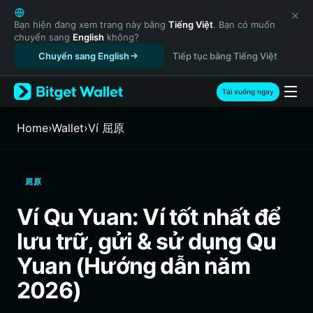
English
日本語
Bạn hiện đang xem trang này bằng
Tiếng Việt
. Bạn có muốn
chuyển sang
English
không?
Tiếng Việt
Chuyển sang English
Tiếp tục bằng Tiếng Việt
Русский
Español (Latinoamérica)
Türkçe
Tải xuống ngay
Italiano
Français
Home
›
Wallet
›
‌Ví 屈原
Deutsch
简体中文
繁體中文
屈原
Português (Portugal)
Bahasa Indonesia
Ví Qu Yuan: Ví tốt nhất để
ภาษาไทย
lưu trữ, gửi & sử dụng Qu
हिन्दी
বাংলা
Yuan (Hướng dẫn năm
Español
2026)
Português (Brasil)
Español (Argentina)