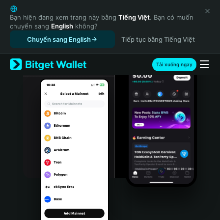
English
日本語
Bạn hiện đang xem trang này bằng
Tiếng Việt
. Bạn có muốn
chuyển sang
English
không?
Tiếng Việt
Chuyển sang English
Tiếp tục bằng Tiếng Việt
Русский
Español (Latinoamérica)
Türkçe
Tải xuống ngay
Italiano
Français
Deutsch
简体中文
繁體中文
Português (Portugal)
Bahasa Indonesia
ภาษาไทย
हिन्दी
বাংলা
Español
Português (Brasil)
Español (Argentina)