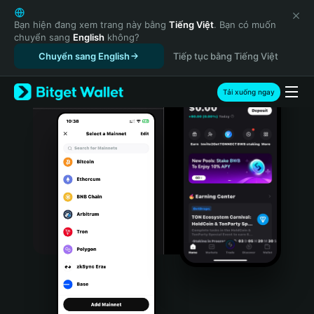
English
日本語
Bạn hiện đang xem trang này bằng
Tiếng Việt
. Bạn có muốn
chuyển sang
English
không?
Tiếng Việt
Chuyển sang English
Tiếp tục bằng Tiếng Việt
Русский
Español (Latinoamérica)
Türkçe
Tải xuống ngay
Italiano
Français
Deutsch
简体中文
繁體中文
Português (Portugal)
Bahasa Indonesia
ภาษาไทย
हिन्दी
বাংলা
Español
Português (Brasil)
Español (Argentina)