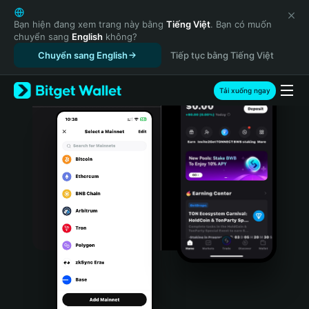
English
日本語
Bạn hiện đang xem trang này bằng
Tiếng Việt
. Bạn có muốn
chuyển sang
English
không?
Tiếng Việt
Chuyển sang English
Tiếp tục bằng Tiếng Việt
Русский
Español (Latinoamérica)
Türkçe
Tải xuống ngay
Italiano
Français
Deutsch
简体中文
繁體中文
Português (Portugal)
Bahasa Indonesia
ภาษาไทย
हिन्दी
বাংলা
Español
Português (Brasil)
Español (Argentina)