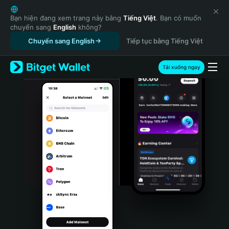
English
日本語
Bạn hiện đang xem trang này bằng
Tiếng Việt
. Bạn có muốn
chuyển sang
English
không?
Tiếng Việt
Chuyển sang English
Tiếp tục bằng Tiếng Việt
Русский
Español (Latinoamérica)
Türkçe
Tải xuống ngay
Italiano
Français
Deutsch
简体中文
繁體中文
Português (Portugal)
Bahasa Indonesia
ภาษาไทย
हिन्दी
বাংলা
Español
Português (Brasil)
Español (Argentina)