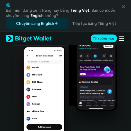
English
日本語
Bạn hiện đang xem trang này bằng
Tiếng Việt
. Bạn có muốn
chuyển sang
English
không?
Tiếng Việt
Chuyển sang English
Tiếp tục bằng Tiếng Việt
Русский
Español (Latinoamérica)
Türkçe
Tải xuống ngay
Italiano
Français
Deutsch
简体中文
繁體中文
Português (Portugal)
Bahasa Indonesia
ภาษาไทย
हिन्दी
বাংলা
Español
Português (Brasil)
Español (Argentina)