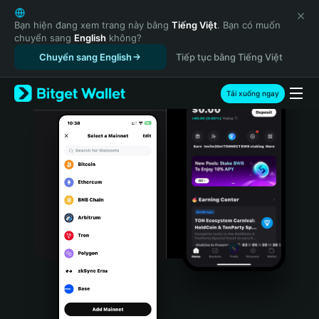
English
日本語
Bạn hiện đang xem trang này bằng
Tiếng Việt
. Bạn có muốn
chuyển sang
English
không?
Tiếng Việt
Chuyển sang English
Tiếp tục bằng Tiếng Việt
Русский
Español (Latinoamérica)
Türkçe
Tải xuống ngay
Italiano
Français
Deutsch
简体中文
繁體中文
Português (Portugal)
Bahasa Indonesia
ภาษาไทย
हिन्दी
বাংলা
Español
Português (Brasil)
Español (Argentina)