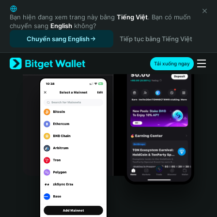
English
日本語
Bạn hiện đang xem trang này bằng
Tiếng Việt
. Bạn có muốn
chuyển sang
English
không?
Tiếng Việt
Chuyển sang English
Tiếp tục bằng Tiếng Việt
Русский
Español (Latinoamérica)
Türkçe
Tải xuống ngay
Italiano
Français
Deutsch
简体中文
繁體中文
Português (Portugal)
Bahasa Indonesia
ภาษาไทย
हिन्दी
বাংলা
Español
Português (Brasil)
Español (Argentina)