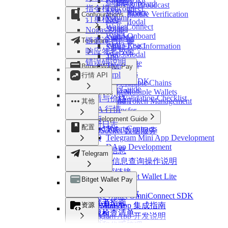
Cosmos
Token
Web3-Onboard
Chain Query & Broadcast
StarkNet
指令模式
Tonconnect
Evm
Change Logs
WebSocket Service
Web3-React
Response Signature Verification
Configurations
Sui
Wagmi
订单模式
Near
Web3Modal
Error Codes
Ton
WalletConnect
Solana
Nogas 功能
Tron
Web3-Onboard
Chain Config
StarkNet
链查询与广播
Telegram
Xrpl
Web3-React
Cross-Chain Log Information
Sui
响应签名校验
Web3Modal
Deeplink
Ton
错误码说明
Bitget Wallet Lite
Developer Tools
Tron
Bitget Wallet Pay
OmniConnect
Link Parameters
Xrpl
行情 API
OmniConnect SDK
Managing Multiple Chains
Developer Guide
Ton Mini App
Connecting Multiple Wallets
Resources
Integration Validation Checklist
行情与价格
Ton Web App
Mainnet and Token Management
其他
RWA 行情
Invoke Transfer
Development Guide
代币
更新日志
配置
Brand Kit
Smart Contracts
WebSocket 数据服务
FAQ
Telegram Mini App Development
DApp Development
链配置信息
Telegram
跨链log信息查询操作说明
Bitget 深链接
继续集成 Bitget Wallet Lite
Bitget Wallet Pay
开发工具
OmniConnect
Bitget 链接参数
Bitget Wallet OmniConnect SDK
开发者指南
多链 DApp
资源
Ton Mini App 集成指南
集成检查清单
多钱包
Telegram App 开发说明
主网和代币管理