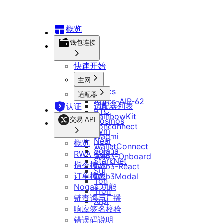
开发指南
调用转账
品牌套件
智能合约
常见问题
Telegram App 开发说明
概览
DApp 开发指南
钱包连接
快速开始
主网
Aptos
适配器
Aptos-AIP-62
适配器列表
认证
BTC
RainbowKit
交易 API
Cosmos
Tonconnect
Evm
Wagmi
Near
概览
WalletConnect
Solana
RWA 交易
Web3-Onboard
StarkNet
指令模式
Web3-React
Sui
订单模式
Web3Modal
Ton
Nogas 功能
Tron
链查询与广播
Xrpl
响应签名校验
错误码说明