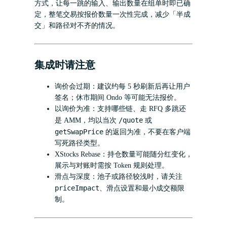
方式，让每一跳的输入、输出数量在组单时即已确
定，整笔交易按报价数量一次性完成，减少「半成
交」和路径对不齐的情况。
集成时请注意
询价会过期：建议约每 5 秒刷新后再让用户
签名；休市期间 Ondo 等可能无法报价。
以询价为准：支持哪些链、走 RFQ 多跳还
/quote
是 AMM，均以当次
或
getSwapPrice
的返回为准，不要在客户端
写死路径类型。
XStocks Rebase：持仓数量可能随分红变化，
展示与对账时需按 Token 规则处理。
滑点与深度：池子或路径较浅时，请关注
priceImpact
、滑点设置和最小成交额限
制。