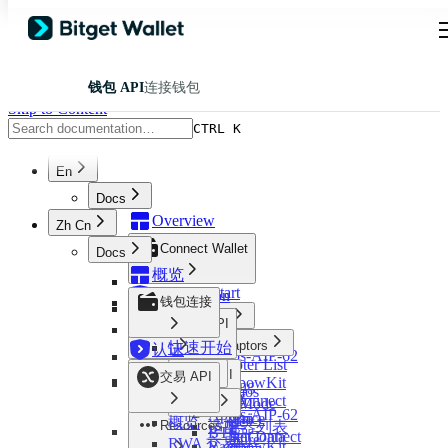
钱包 API
连接钱包
Skip to Content
CTRL K
En
Docs
Overview
Zh Cn
Connect Wallet
Docs
概览
Quick Start
Certification
钱包连接
Mainnets
Trading API
Aptos
Wallet Adaptors
快速开始
认证
Aptos-AIP-62
Adapter List
Overview
BTC
Markets API
主网
交易 API
RainbowKit
RWA Trading
Cosmos
Aptos
TonConnect
Instruction Mode
适配器
Evm
Aptos-AIP-62
Market & Price
Wagmi
Order Mode
概览
Resources
适配器列表
Near
BTC
RWA Market Data
WalletConnect
Nogas Feature
RWA 交易
Solana
RainbowKit