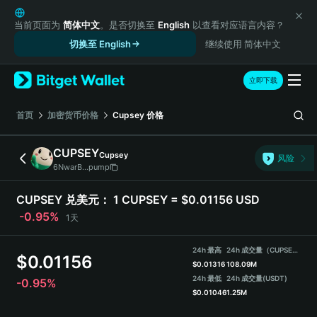
English
日本語
当前页面为
简体中文
。是否切换至
English
以查看对应语言内容？
Tiếng Việt
切换至 English
继续使用 简体中文
Русский
Español (Latinoamérica)
立即下载
Türkçe
Italiano
首页
加密货币价格
Cupsey
价格
Français
Deutsch
CUPSEY
Cupsey
风险
简体中文
6NwarB...pump
繁體中文
Português (Portugal)
CUPSEY 兑美元：
1 CUPSEY = $0.01156 USD
Bahasa Indonesia
-0.95%
1天
ภาษาไทย
हिन्दी
24h 最高
24h 成交量（CUPSEY）
$
0.01156
বাংলা
$
0.01316
108.09M
Español
24h 最低
24h 成交量
(USDT)
-0.95%
$
0.01046
1.25M
Português (Brasil)
Español (Argentina)
CUPSEY 价格走势图