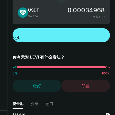
0.00034968
USDT
Solana
≈ $
0.00
兑换
下载钱包 App
你今天对 LEVI 有什么看法？
0
%
100
%
好
差
资金池
介绍
热门
$61,914