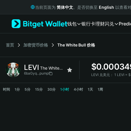
English
当前页面为
简体中文
。是否切换至
English
以查看对
日本語
Tiếng Việt
钱包
银行卡
理财
闪兑
Predi
Русский
Español (Latinoamérica)
Türkçe
Italiano
首页
加密货币价格
The White Bull
价格
Français
Deutsch
$
0.00034
LEVI
简体中文
The White Bull
繁體中文
6baGyq...pump
LEVI 兑美元：
1 LEVI =
Português (Portugal)
LEVI 价格走势图
Bahasa Indonesia
时间
1分
5分
15分
30分
1小时
4小时
1天
1周
ภาษาไทย
हिन्दी
বাংলা
Español
Português (Brasil)
Español (Argentina)