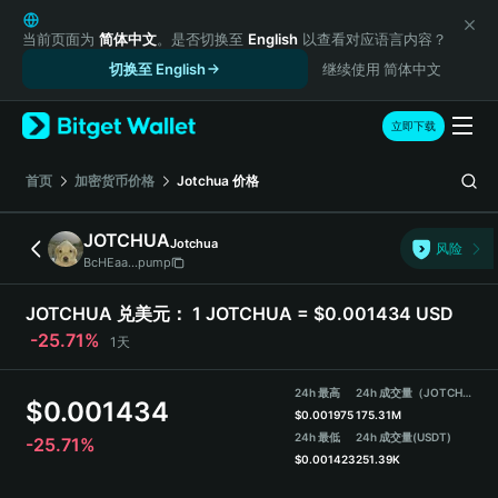
English
日本語
当前页面为
简体中文
。是否切换至
English
以查看对应语言内容？
Tiếng Việt
切换至 English
继续使用 简体中文
Русский
Español (Latinoamérica)
立即下载
Türkçe
Italiano
首页
加密货币价格
Jotchua
价格
Français
Deutsch
JOTCHUA
Jotchua
风险
简体中文
BcHEaa...pump
繁體中文
Português (Portugal)
JOTCHUA 兑美元：
1 JOTCHUA = $0.001434 USD
Bahasa Indonesia
-25.71%
1天
ภาษาไทย
हिन्दी
24h 最高
24h 成交量（JOTCHUA）
$
0.001434
বাংলা
$
0.001975
175.31M
Español
24h 最低
24h 成交量
(USDT)
-25.71%
$
0.001423
251.39K
Português (Brasil)
Español (Argentina)
JOTCHUA 价格走势图