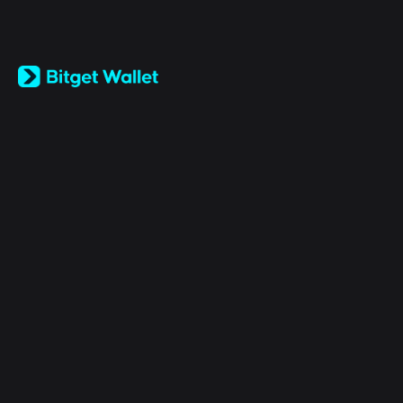
English
日本語
Tiếng Việt
Русский
公司
Español (Latinoamérica)
Türkçe
Bitget Wallet X
Italiano
Français
安全
Deutsch
简体中文
工具
繁體中文
Português (Portugal)
资产
Bahasa Indonesia
ภาษาไทย
产品
العربية
हिन्दी
法律
বাংলা
Español
Português (Brasil)