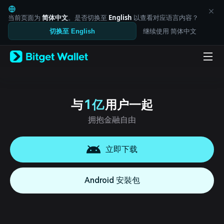
English
日本語
当前页面为
简体中文
。是否切换至
English
以查看对应语言内容？
Tiếng Việt
继续使用 简体中文
切换至 English
Русский
Español (Latinoamérica)
Türkçe
Italiano
Français
Deutsch
简体中文
与
1 亿
用户一起
繁體中文
拥抱金融自由
Português (Portugal)
Bahasa Indonesia
ภาษาไทย
立即下载
العربية
हिन्दी
বাংলা
Android 安裝包
Español
Português (Brasil)
Español (Argentina)