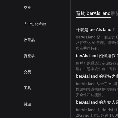
空投
關於 berAIs.land
最
去中心化金融
什麼是 berAIs.land？
berAIs.land 是一個基
收藏品
及代幣化 AI 代理。這
與者共同持有。
berAIs.land 如何運作
資產橋
用戶可以通過設定偏好並支
理在生態系統中自主運作
交易
berAIs.land 的獨
berAIs.land 結合了 A
工具
性證明共識機制提供獨特的
安全性和功能性。
berAIs.land 的創始
鏈遊
berAIs.land 由 Hol
ZKsync 上推出超過 1,00