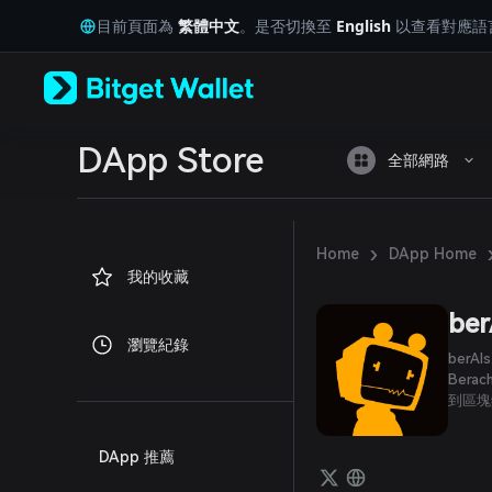
English
目前頁面為
繁體中文
。是否切換至
English
以查看對應語
日本語
Tiếng Việt
Русский
Español (Latinoamérica)
Türkçe
Italiano
DApp Store
全部網路
Français
Deutsch
简体中文
繁體中文
›
Home
DApp Home
Português (Portugal)
我的收藏
Bahasa Indonesia
ภาษาไทย
ber
العربية
瀏覽紀錄
हिन्दी
berA
বাংলা
Bera
到區塊
Español
Português (Brasil)
Español (Argentina)
DApp 推薦