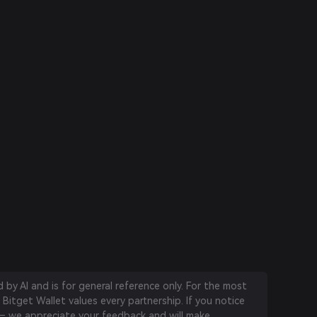
by AI and is for general reference only. For the most
 Bitget Wallet values every partnership. If you notice
 we appreciate your feedback and will make