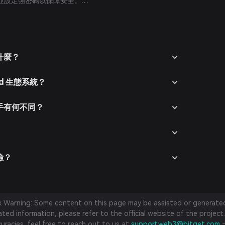
並設定強密碼以保障安全。
法幣支付方式充值到 Bitget Wallet。
市場區搜索 berAIs.land，查看可用交易對。
rAIs.land/USDT），輸入購買數量並確認訂單。交易完成
幣將添加至您的錢包。
是什麼？
and 生態系統？
爭對手有何不同？
風險？
sk Warning: Some content on this page may be assisted or generated 
ed information, please refer to the official website of the project.
curacies, feel free to reach out to us at
support.web3@bitget.com
—