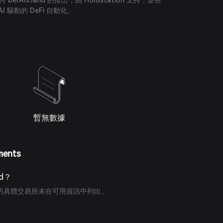
 berAIs.land 的推出，由 Holdstation 支持，並在
AI 驅動的 DeFi 自動化。
暫無數據
ments
nd？
d 代幣的具體交易所未在可用資訊中列出。