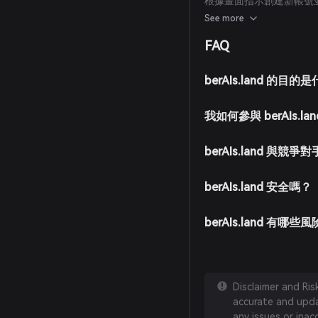
根據畫面指示創建新帳號
通過轉帳加密貨幣或使用支持的
See more
在 Bitget Wallet 的
FAQ
選擇所需交易對（例如 be
後，berAIs.land 代
berAIs.land 的目的
我如何參與 berAIs.l
berAIs.land 與競
berAIs.land 安全嗎？
berAIs.land 有哪些
Disclaimer and Ri
accurate and updat
any issues or inac