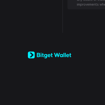
improvements whe
English
日本語
Tiếng Việt
Русский
Español (Latinoamérica)
Türkçe
Italiano
Français
Deutsch
简体中文
繁體中文
Português (Portugal)
Bahasa Indonesia
ภาษาไทย
العربية