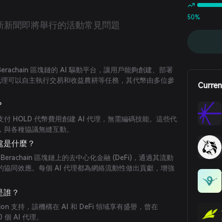
50%
新新聞
即將舉行的活動
常見問題
於 Berachain 區塊鏈的 AI 驅動平台，讓用戶能夠創建、部署
些代理可以自主執行交易和收益農耕等任務，其代幣由多位參
Curren
？
付 HOLD 代幣費用創建 AI 代理，無需編碼技能。這些代
，與各種協議無縫互動。
特之處是什麼？
I 與 Berachain 區塊鏈上的去中心化金融 (DeFi)，通過其流動
協同效應。每個 AI 代理都為網絡流動性做出貢獻，增強
人是誰？
dstation 支持，該機構在 AI 和 DeFi 領域享有盛譽，曾在
0 個 AI 代理。