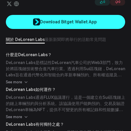
0
0
Download Bitget Wallet App
關於 DeLorean Labs
最新新聞
即將舉行的活動
常見問題
什麼是DeLorean Labs？
DeLorean Labs是標誌性DeLorean汽車公司的Web3部門，致力
於將區塊鏈技術整合進汽車行業。透過利用Sui區塊鏈，DeLorean
Labs旨在通過代幣化和智能合約革新車輛預約、所有權追蹤及用
戶參與。
See more
DeLorean Labs如何運作？
DeLorean Labs通過FLUX協議運行，這是一個建立在Sui區塊鏈上
的鏈上車輛預約與分析系統。該協議使用戶能夠預約、交易及驗證
DeLorean車輛為NFT，提供不可變更的所有權記錄和性能數據。
$DMC代幣是該生態系統內主要的交易媒介。
See more
DeLorean Labs有何獨特之處？