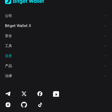
日本語
Tiếng Việt
Русский
公司
Español (Latinoamérica)
Türkçe
Bitget Wallet X
Italiano
Français
安全
Deutsch
简体中文
工具
繁體中文
Português (Portugal)
資產
Bahasa Indonesia
ภาษาไทย
产品
العربية
हिन्दी
法律
বাংলা
Español
Português (Brasil)
Español (Argentina)