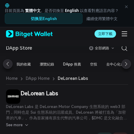
English
日本語
目前頁面為
繁體中文
。是否切換至
English
以查看對應語言內容？
Tiếng Việt
繼續使用繁體中文
切換至English
Русский
Español (Latinoamérica)
Türkçe
立即下載
Italiano
Français
DApp Store
全部網路
Deutsch
简体中文
我的收藏
瀏覽紀錄
DApp 推薦
空投
去中心化金融
繁體中文
Português (Portugal)
›
›
Bahasa Indonesia
DeLorean Labs
Home
DApp Home
ภาษาไทย
العربية
DeLorean Labs
हिन्दी
বাংলা
DeLorean Labs 是 DeLorean Motor Company 生態系統的 web3 部
Español
門，同時也是 Sui 生態系統的活躍成員。DeLorean 將被打造為「加密
Português (Brasil)
界的汽車」。作為首家擁有原生代幣的汽車公司，$DMC 是文化融合的
Español (Argentina)
貨幣，開創 web3 創新與真正實用性的交匯點。
See more