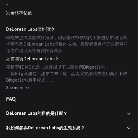
-
完全稀釋估值
-
DeLorean Labs價格預測
雖然未提供具體價格預測，但影響代幣價格的因素包括市場情緒、
採用率及DeLorean Labs項目的成功。投資者應進行充分調查並
考慮市場狀況後再作投資決策。
如何購買DeLorean Labs？
要購買$DMC代幣，請遵循以下步驟使用Bitget錢包：
下載Bitget錢包：如果尚未下載，請從官方網站或應用商店下載
Bitget錢包應用程式。
創建賬戶：打開應用並按照螢幕指示創建新賬戶，請確保使用強密
See more
碼保護您的賬戶。
FAQ
為錢包充值：通過轉入加密貨幣或使用法幣購買加密貨幣並存入
Bitget錢包。
前往市場：在Bitget錢包中前往市場板塊，搜索DMC以查看可用
DeLorean Labs的目的是什麼？
交易對。
下單交易：選擇所需交易對（例如DMC/USDT），輸入購買數量
我如何參與DeLorean Labs的生態系統？
並確認訂單。交易完成後，DMC代幣將存入您的錢包。