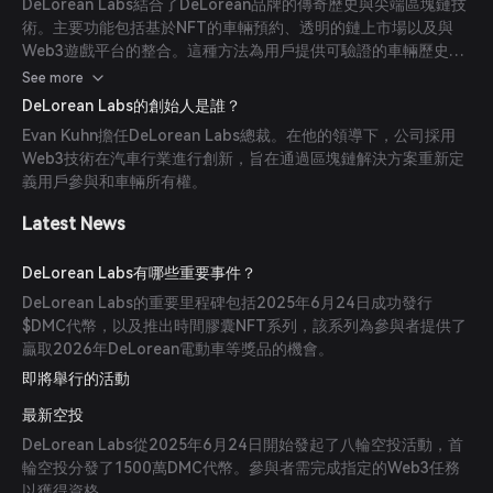
DeLorean Labs結合了DeLorean品牌的傳奇歷史與尖端區塊鏈技
術。主要功能包括基於NFT的車輛預約、透明的鏈上市場以及與
Web3遊戲平台的整合。這種方法為用戶提供可驗證的車輛歷史記
錄和獨家數字體驗。
See more
DeLorean Labs的創始人是誰？
Evan Kuhn擔任DeLorean Labs總裁。在他的領導下，公司採用
Web3技術在汽車行業進行創新，旨在通過區塊鏈解決方案重新定
義用戶參與和車輛所有權。
Latest News
DeLorean Labs有哪些重要事件？
DeLorean Labs的重要里程碑包括2025年6月24日成功發行
$DMC代幣，以及推出時間膠囊NFT系列，該系列為參與者提供了
贏取2026年DeLorean電動車等獎品的機會。
即將舉行的活動
最新空投
DeLorean Labs從2025年6月24日開始發起了八輪空投活動，首
輪空投分發了1500萬DMC代幣。參與者需完成指定的Web3任務
以獲得資格。