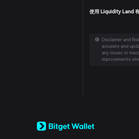
使用 Liquidity La
Disclaimer and Ri
accurate and updat
any issues or inac
improvements whe
English
日本語
Tiếng Việt
Русский
Español (Latinoamérica)
Türkçe
Italiano