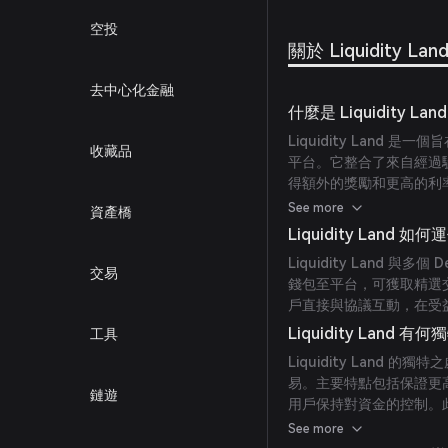
空投
關於 Liquidity Lan
去中心化金融
什麼是 Liquidity Lan
Liquidity Land
收藏品
平台。它整合了來自經過
得額外的獎勵和更高的利
包，確保安全性和透明度
See more
資產橋
Liquidity Land 如
Liquidity Land
交易
錢包至平台，可獲取精選
戶直接與協議互動，在受
Liquidity Land 
工具
Liquidity Lan
易。主要特點包括保證更高
鏈遊
用戶保持對資金的控制。
參與。
See more