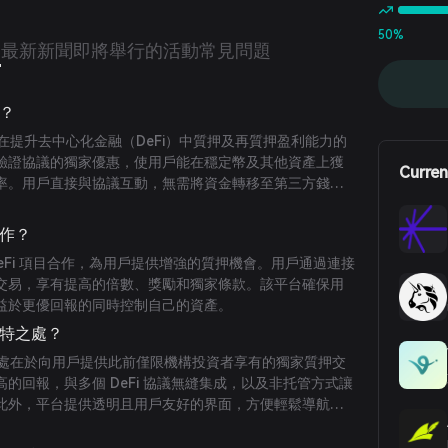
50%
d
最新新聞
即將舉行的活動
常見問題
d？
 是一個旨在提升去中心化金融（DeFi）中質押及再質押盈利能力的
驗證協議的獨家優惠，使用戶能在穩定幣及其他資產上獲
Curren
率。用戶直接與協議互動，無需將資金轉移至第三方錢
。
何運作？
 與多個 DeFi 項目合作，為用戶提供增強的質押機會。用戶通過連接
交易，享有提高的倍數、獎勵和獨家條款。該平台確保用
益於更優回報的同時控制自己的資產。
有何獨特之處？
d 的獨特之處在於向用戶提供此前僅限機構投資者享有的獨家質押交
的回報，與多個 DeFi 協議無縫集成，以及非托管方式讓
此外，平台提供透明且用戶友好的界面，方便輕鬆導航與