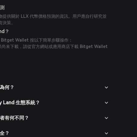
預測
提供關於 LLX 代幣價格預測的資訊。用戶應自行研究並
資決策。
and？
Bitget Wallet 按以下簡單步驟操作：
t：如果尚未下載，請從官方網站或應用商店下載 Bitget Wallet
照屏幕指示創建新賬戶。請確保使用強密碼保護您的賬
密貨幣或使用支持的法幣支付方式購買加密貨幣，將資金
Wallet 中，前往市場版塊，搜索 LLX 以查看可用交易對。
目的為何？
（如 LLX/USDT），輸入購買數量並確認訂單。交易完
至您的錢包。
ty Land 生態系統？
與競爭者有何不同？
否安全？