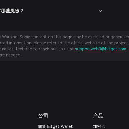
nd 有哪些風險？
sk Warning: Some content on this page may be assisted or generated 
ed information, please refer to the official website of the project.
curacies, feel free to reach out to us at
support.web3@bitget.com
—
re needed.
公司
产品
關於 Bitget Wallet
加密卡