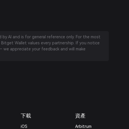
by AI and is for general reference only. For the most
 Bitget Wallet values every partnership. If you notice
 we appreciate your feedback and will make
下載
資產
iOS
Arbitrum