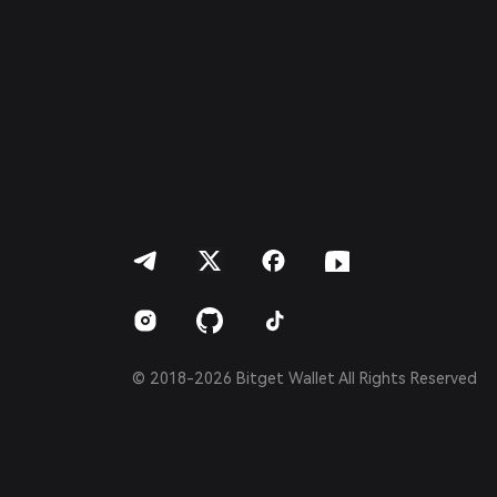
Français
Deutsch
简体中文
繁體中文
Português (Portugal)
Bahasa Indonesia
ภาษาไทย
العربية
हिन्दी
বাংলা
Español
Português (Brasil)
Español (Argentina)
© 2018-2026 Bitget Wallet All Rights Reserved