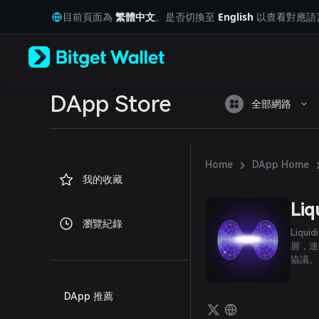
English
目前頁面為
繁體中文
。是否切換至
English
以查看對應語
日本語
Tiếng Việt
Русский
Español (Latinoamérica)
Türkçe
Italiano
DApp Store
全部網路
Français
Deutsch
简体中文
繁體中文
›
Home
DApp Home
Português (Portugal)
我的收藏
Bahasa Indonesia
ภาษาไทย
Liq
العربية
瀏覽紀錄
हिन्दी
Liq
বাংলা
層，連
協議。
Español
Português (Brasil)
Español (Argentina)
DApp 推薦