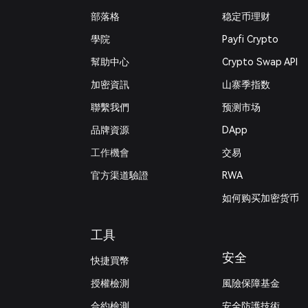
部落格
稳定币理财
學院
Payfi Crypto
幫助中心
Crypto Swap API
加密資訊
山寨季指数
‌聯繫我們
预测市场
品牌資源
DApp
工作機會
交易
官方渠道驗證
RWA
如何购买加密货币
工具
安全
快捷買幣
授權檢測
風險保障基金
合約檢測
安全防護技術