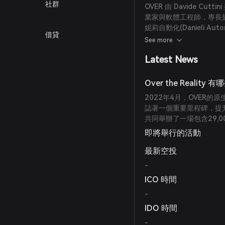
社群
OVER 由 Davide Cutt
業家與軟體工程師，專長於
妮莉自動化(Danieli A
借貸
學學位及來自SDA Boc
See more
驗豐富，且曾任職普華永道
Latest News
Over the Realit
2022年4月，OVER的
誌著一個重要里程碑，提升
共同舉辦了一場包含29,
即將舉行的活動
最新空投
-
ICO 時間
-
IDO 時間
-