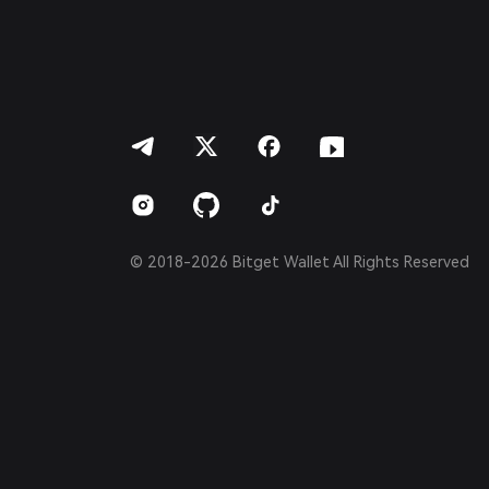
Português (Portugal)
Bahasa Indonesia
ภาษาไทย
العربية
हिन्दी
বাংলা
Español
Português (Brasil)
Español (Argentina)
© 2018-2026 Bitget Wallet All Rights Reserved