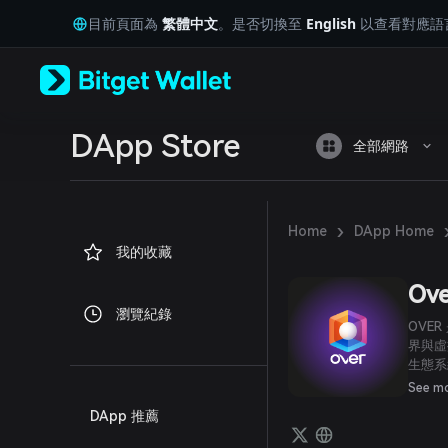
English
目前頁面為
繁體中文
。是否切換至
English
以查看對應語
日本語
Tiếng Việt
Русский
Español (Latinoamérica)
Türkçe
Italiano
DApp Store
全部網路
Français
Deutsch
简体中文
繁體中文
›
Home
DApp Home
Português (Portugal)
我的收藏
Bahasa Indonesia
ภาษาไทย
Ove
العربية
瀏覽紀錄
हिन्दी
OVE
বাংলা
界與虛
生態系
Español
人振奮
Português (Brasil)
See m
Español (Argentina)
DApp 推薦