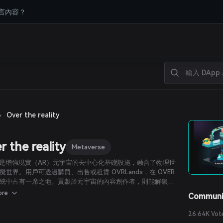
言內容？
›
Over the reality
r the reality
Metaverse
R 是增強現實（AR）元宇宙的去中心化基礎設施，融合了物理世
擬世界。用戶可透過購買、出售或租賃 OVRLands，在 OVER
統中占有一席之地。貢獻於元宇宙的內容創作者，則能解鎖令
的新機會，打造並推出屬於自己的 AR 體驗。
ore
Communi
26.64K Vot