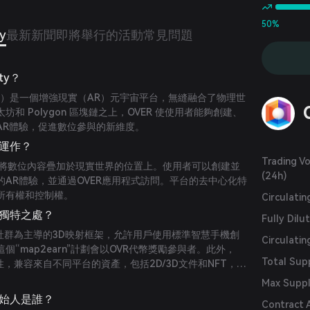
50%
ty
最新新聞
即將舉行的活動
常見問題
ity？
ty（OVER）是一個增強現實（AR）元宇宙平台，無縫融合了物理世
和 Polygon 區塊鏈之上，OVER 使使用者能夠創建、
AR體驗，促進數位參與的新維度。
如何運作？
Trading V
技術將數位內容疊加於現實世界的位置上。使用者可以創建並
(24h)
AR體驗，並通過OVER應用程式訪問。平台的去中心化特
所有權和控制權。
Circulati
 有何獨特之處？
Fully Dilu
以社群為主導的3D映射框架，允許用戶使用標準智慧手機創
Circulatin
“map2earn”計劃會以OVR代幣獎勵參與者。此外，
Total Sup
作性，兼容來自不同平台的資產，包括2D/3D文件和NFT，並
蹤的直播活動等功能。
Max Supp
 的創始人是誰？
Contract 