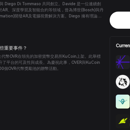
ini 與 Diego Di Tommaso 共同創立。Davide 是一位連續創
AR、深度學習及智能合約等領域，曾為博世(Bosch)與丹
utomation)開發AR及電腦視覺解決方案。Diego 擁有理論哲
coni的MBA學位，並於UCLA專攻金融。他在創新管理領域經
(PwC)高級顧問。
Curren
y 有哪些重要事件？
原生代幣OVR在領先的加密貨幣交易所KuCoin上架。此舉標
了平台的可及性與成長。為慶祝此事，OVER與KuCoin
000個OVR代幣獎勵池的贈幣活動。