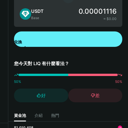
0.00001116
USDT
Base
≈ $
0.00
兌換
下載錢包 App
您今天對 LIQ 有什麼看法？
50
%
50
%
好
差
資金池
介紹
熱門
$1,010,408