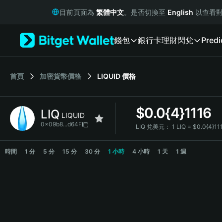
English
目前頁面為
繁體中文
。是否切換至
English
以查看對
日本語
Tiếng Việt
錢包
銀行卡
理財
閃兌
Predi
Русский
Español (Latinoamérica)
Türkçe
Italiano
首頁
加密貨幣價格
LIQUID
價格
Français
Deutsch
$
0.0{4}1116
LIQ
简体中文
LIQUID
繁體中文
0x09b8...d64F
LIQ 兌美元：
1 LIQ = $0.0{4}1
Português (Portugal)
LIQ Price Chart
Bahasa Indonesia
時間
1 分
5 分
15 分
30 分
1 小時
4 小時
1 天
1 週
ภาษาไทย
हिन्दी
বাংলা
Español
Português (Brasil)
Español (Argentina)