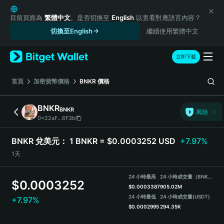
English
日本語
目前頁面為
繁體中文
。是否切換至
English
以查看對應語言內容？
Tiếng Việt
切換至English
繼續使用繁體中文
Русский
Español (Latinoamérica)
立即下載
Türkçe
Italiano
首頁
加密貨幣價格
BNKR
價格
Français
Deutsch
BNKR
BNKR
風險
简体中文
0x22aF...6F3b
繁體中文
Português (Portugal)
BNKR 兌美元：
1 BNKR = $0.0003252 USD
+7.97%
Bahasa Indonesia
1天
ภาษาไทย
हिन्दी
24 小時最高
24 小時成交量（BNKR）
$
0.0003252
বাংলা
$
0.0003387
905.02M
Español
24 小時最低
24 小時成交量
(USDT)
+7.97%
$
0.0002995
294.35K
Português (Brasil)
Español (Argentina)
BNKR Price Chart