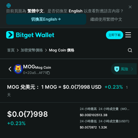
English
日本語
目前頁面為
繁體中文
。是否切換至
English
以查看對應語言內容？
Tiếng Việt
切換至English
繼續使用繁體中文
Русский
Español (Latinoamérica)
立即下載
Türkçe
Italiano
首頁
加密貨幣價格
Mog Coin
價格
Français
Deutsch
MOG
Mog Coin
風險
简体中文
0x2Da5...AF71
繁體中文
Português (Portugal)
MOG 兌美元：
1 MOG = $0.0{7}998 USD
+0.23%
1
Bahasa Indonesia
天
ภาษาไทย
हिन्दी
24 小時最高
24 小時成交量（MOG）
$
0.0{7}998
বাংলা
$
0.0{6}1025
13.3B
Español
24 小時最低
24 小時成交量
(USDT)
+0.23%
$
0.0{7}972
1.32K
Português (Brasil)
Español (Argentina)
MOG Price Chart