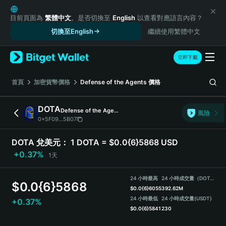
English
日本語
目前頁面為
繁體中文
。是否切換至
English
以查看對應語言內容？
Tiếng Việt
切換至English
繼續使用繁體中文
Русский
Español (Latinoamérica)
立即下載
Türkçe
Italiano
首頁
加密貨幣價格
Defense of the Agents
價格
Français
Deutsch
DOTA
Defense of the Agents
風險
简体中文
0x5F09...5B07
繁體中文
Português (Portugal)
DOTA 兌美元：
1 DOTA = $0.0{6}5868 USD
Bahasa Indonesia
+0.37%
1天
ภาษาไทย
हिन्दी
24 小時最高
24 小時成交量（DOTA）
$
0.0{6}5868
বাংলা
$
0.0{6}6055
392.62M
Español
24 小時最低
24 小時成交量
(USDT)
+0.37%
$
0.0{6}5841
230
Português (Brasil)
Español (Argentina)
DOTA Price Chart