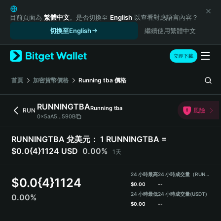
English
日本語
目前頁面為
繁體中文
。是否切換至
English
以查看對應語言內容？
Tiếng Việt
切換至English
繼續使用繁體中文
Русский
Español (Latinoamérica)
立即下載
Türkçe
Italiano
首頁
加密貨幣價格
Running tba
價格
Français
Deutsch
RUNNINGTBA
Running tba
RUN
風險
简体中文
0x5aA5...590B
繁體中文
Português (Portugal)
RUNNINGTBA 兌美元：
1 RUNNINGTBA =
Bahasa Indonesia
$0.0{4}1124 USD
0.00%
1天
ภาษาไทย
हिन्दी
24 小時最高
24 小時成交量（RUNNINGTBA）
$
0.0{4}1124
বাংলা
$
0.00
--
Español
24 小時最低
24 小時成交量
(USDT)
0.00%
$
0.00
--
Português (Brasil)
Español (Argentina)
RUNNINGTBA Price Chart