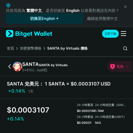
English
日本語
目前頁面為
繁體中文
。是否切換至
English
以查看對應語言內容？
Tiếng Việt
切換至English
繼續使用繁體中文
Русский
Español (Latinoamérica)
立即下載
Türkçe
Italiano
首頁
加密貨幣價格
SANTA by Virtuals
價格
Français
Deutsch
SANTA
SANTA by Virtuals
風險
简体中文
0x8152...1aa8
繁體中文
Português (Portugal)
SANTA 兌美元：
1 SANTA = $0.0003107 USD
Bahasa Indonesia
+0.14%
1天
ภาษาไทย
हिन्दी
24 小時最高
24 小時成交量（SANTA）
$
0.0003107
বাংলা
$
0.0003158
1.74M
Español
24 小時最低
24 小時成交量
(USDT)
+0.14%
$
0.00031
543
Português (Brasil)
Español (Argentina)
SANTA Price Chart