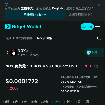
English
日本語
目前頁面為
繁體中文
。是否切換至
English
以查看對應語言內容？
Tiếng Việt
切換至English
繼續使用繁體中文
Русский
Español (Latinoamérica)
立即下載
Türkçe
Italiano
首頁
加密貨幣價格
Nox\n
價格
Français
Deutsch
NOX
Nox\n
風險
简体中文
0x973d...3566
繁體中文
Português (Portugal)
NOX 兌美元：
1 NOX = $0.0001772 USD
-1.20%
1天
Bahasa Indonesia
ภาษาไทย
24 小時最高
24 小時成交量（NOX）
$
0.0001772
हिन्दी
$
0.0001828
4.72M
বাংলা
24 小時最低
24 小時成交量
(USDT)
-1.20%
$
0.0001772
836
Español
Português (Brasil)
NOX Price Chart
時間
1 分
5 分
15 分
30 分
1 小時
4 小時
1 天
1 週
Español (Argentina)