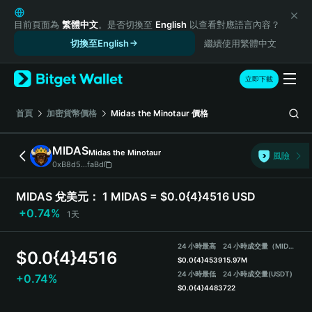
English
日本語
目前頁面為
繁體中文
。是否切換至
English
以查看對應語言內容？
Tiếng Việt
切換至English
繼續使用繁體中文
Русский
Español (Latinoamérica)
立即下載
Türkçe
Italiano
首頁
加密貨幣價格
Midas the Minotaur
價格
Français
Deutsch
MIDAS
Midas the Minotaur
風險
简体中文
0xB8d5...faBd
繁體中文
Português (Portugal)
MIDAS 兌美元：
1 MIDAS = $0.0{4}4516 USD
Bahasa Indonesia
+0.74%
1天
ภาษาไทย
हिन्दी
24 小時最高
24 小時成交量（MIDAS）
$
0.0{4}4516
বাংলা
$
0.0{4}4539
15.97M
Español
24 小時最低
24 小時成交量
(USDT)
+0.74%
$
0.0{4}4483
722
Português (Brasil)
Español (Argentina)
MIDAS Price Chart