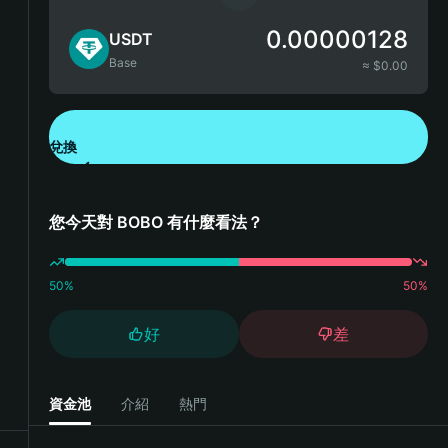
0.00000128
USDT
Base
≈ $
0.00
兌換
下載錢包 App
您今天對 BOBO 有什麼看法？
50
%
50
%
好
差
資金池
介紹
熱門