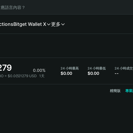
應語言內容？
ctions
Bitget Wallet X
更多
279
24 小時最高
24 小時最低
24 小時成
0.00%
$0.00
$0.00
--
BO = $0.0{5}1279 USD
1天
精簡版
專業