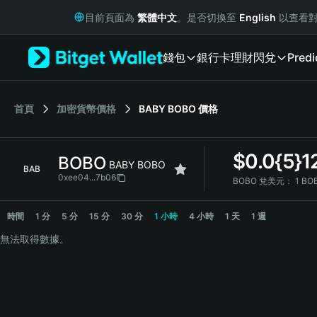
English
目前頁面為
繁體中文
。是否切換至
English
以查看對
日本語
Tiếng Việt
錢包
銀行卡
理財
閃兌
Predi
Русский
Español (Latinoamérica)
Türkçe
Italiano
首頁
加密貨幣價格
BABY BOBO
價格
Français
Deutsch
$
0.0{5}1
BOBO
简体中文
BABY BOBO
BAB
繁體中文
0xee04...7b06
BOBO 兌美元：
1 BO
Português (Portugal)
BOBO Price Chart
Bahasa Indonesia
時間
1 分
5 分
15 分
30 分
1 小時
4 小時
1 天
1 週
ภาษาไทย
無法取得數據。
हिन्दी
বাংলা
Español
Português (Brasil)
Español (Argentina)