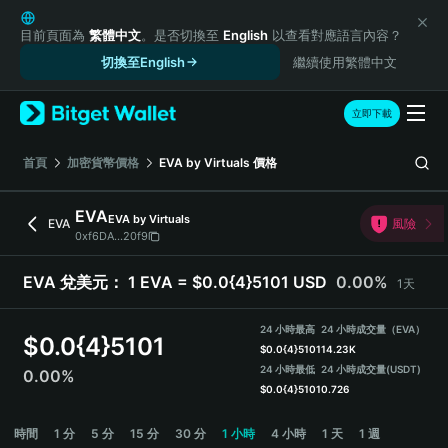
English
日本語
目前頁面為
繁體中文
。是否切換至
English
以查看對應語言內容？
Tiếng Việt
切換至English
繼續使用繁體中文
Русский
Español (Latinoamérica)
立即下載
Türkçe
Italiano
首頁
加密貨幣價格
EVA by Virtuals
價格
Français
Deutsch
EVA
EVA by Virtuals
EVA
風險
简体中文
0xf6DA...20f9
繁體中文
Português (Portugal)
EVA 兌美元：
1 EVA = $0.0{4}5101 USD
0.00%
1天
Bahasa Indonesia
ภาษาไทย
24 小時最高
24 小時成交量（EVA）
$
0.0{4}5101
हिन्दी
$
0.0{4}5101
14.23K
বাংলা
24 小時最低
24 小時成交量
(USDT)
0.00%
$
0.0{4}5101
0.726
Español
Português (Brasil)
EVA Price Chart
時間
1 分
5 分
15 分
30 分
1 小時
4 小時
1 天
1 週
Español (Argentina)