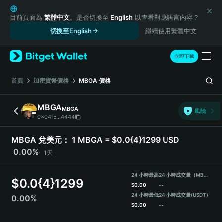
English
日本語
目前頁面為
繁體中文
。是否切換至
English
以查看對應語言內容？
Tiếng Việt
切換至English
繼續使用繁體中文
Русский
Español (Latinoamérica)
立即下載
Türkçe
Italiano
首頁
加密貨幣價格
MBGA
價格
Français
Deutsch
MBGA
MBGA
風險
简体中文
0x04f5...4444
繁體中文
Português (Portugal)
MBGA 兌美元：
1 MBGA = $0.0{4}1299 USD
Bahasa Indonesia
0.00%
1天
ภาษาไทย
हिन्दी
24 小時最高
24 小時成交量（MBGA）
$
0.0{4}1299
বাংলা
$
0.00
--
Español
24 小時最低
24 小時成交量
(USDT)
0.00%
$
0.00
--
Português (Brasil)
Español (Argentina)
MBGA Price Chart