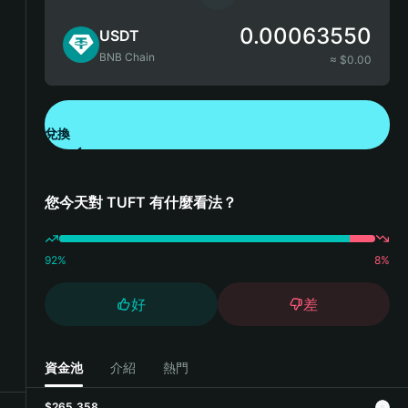
0.00063550
USDT
BNB Chain
≈ $
0.00
兌換
下載錢包 App
您今天對 TUFT 有什麼看法？
92
%
8
%
好
差
資金池
介紹
熱門
$265,358