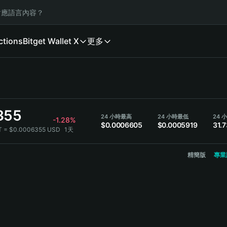
應語言內容？
ctions
Bitget Wallet X
更多
355
24 小時最高
24 小時最低
24 
-1.28%
$0.0006605
$0.0005919
31.
T = $0.0006355 USD
1天
精簡版
專業