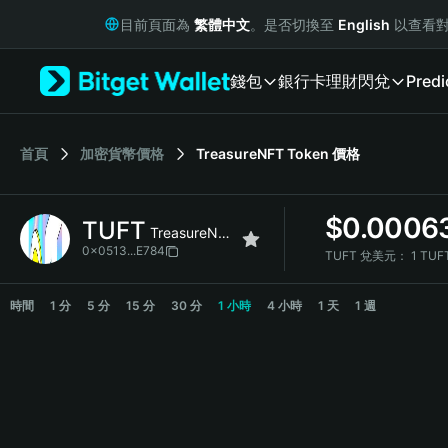
English
目前頁面為
繁體中文
。是否切換至
English
以查看對
日本語
Tiếng Việt
錢包
銀行卡
理財
閃兌
Predi
Русский
Español (Latinoamérica)
Türkçe
Italiano
首頁
加密貨幣價格
TreasureNFT Token
價格
Français
Deutsch
$
0.0006
TUFT
简体中文
TreasureNFT Token
繁體中文
0x0513...E784
TUFT 兌美元：
1 TUF
Português (Portugal)
TUFT Price Chart
Bahasa Indonesia
時間
1 分
5 分
15 分
30 分
1 小時
4 小時
1 天
1 週
ภาษาไทย
हिन्दी
বাংলা
Español
Português (Brasil)
Español (Argentina)