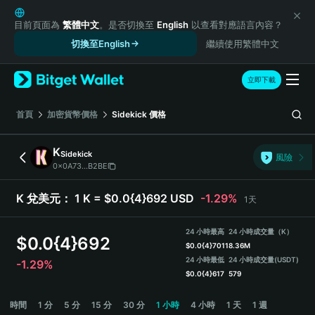
English
日本語
目前頁面為
繁體中文
。是否切換至
English
以查看對應語言內容？
Tiếng Việt
切換至English
繼續使用繁體中文
Русский
Español (Latinoamérica)
立即下載
Türkçe
Italiano
首頁
加密貨幣價格
Sidekick
價格
Français
Deutsch
K
Sidekick
風險
简体中文
0x0A73...B2BE
繁體中文
Português (Portugal)
K 兌美元：
1 K = $0.0{4}692 USD
-1.29%
1天
Bahasa Indonesia
ภาษาไทย
24 小時最高
24 小時成交量（K）
$
0.0{4}692
हिन्दी
$
0.0{4}7011
8.36M
বাংলা
24 小時最低
24 小時成交量
(USDT)
-1.29%
$
0.0{4}617
579
Español
Português (Brasil)
K Price Chart
時間
1 分
5 分
15 分
30 分
1 小時
4 小時
1 天
1 週
Español (Argentina)