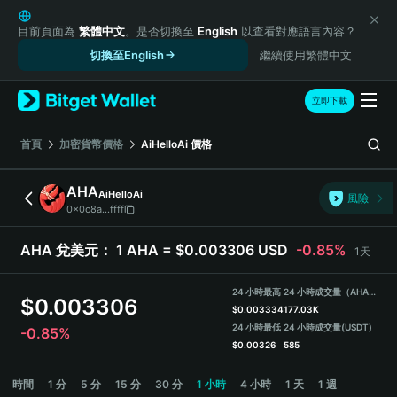
English
日本語
目前頁面為
繁體中文
。是否切換至
English
以查看對應語言內容？
Tiếng Việt
切換至English
繼續使用繁體中文
Русский
Español (Latinoamérica)
立即下載
Türkçe
Italiano
首頁
加密貨幣價格
AiHelloAi
價格
Français
Deutsch
AHA
AiHelloAi
風險
简体中文
0x0c8a...ffff
繁體中文
Português (Portugal)
AHA 兌美元：
1 AHA = $0.003306 USD
-0.85%
1天
Bahasa Indonesia
ภาษาไทย
24 小時最高
24 小時成交量（AHA）
$
0.003306
हिन्दी
$
0.003334
177.03K
বাংলা
24 小時最低
24 小時成交量
(USDT)
-0.85%
$
0.00326
585
Español
Português (Brasil)
AHA Price Chart
時間
1 分
5 分
15 分
30 分
1 小時
4 小時
1 天
1 週
Español (Argentina)