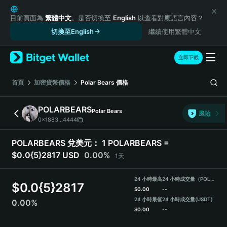
English
日本語
目前頁面為
繁體中文
。是否切換至
English
以查看對應語言內容？
Tiếng Việt
切換至English
繼續使用繁體中文
Русский
Español (Latinoamérica)
立即下載
Türkçe
Italiano
首頁
加密貨幣價格
Polar Bears
價格
Français
Deutsch
POLARBEARS
Polar Bears
風險
简体中文
0x1883...4444
繁體中文
Português (Portugal)
POLARBEARS 兌美元：
1 POLARBEARS =
Bahasa Indonesia
$0.0{5}2817 USD
0.00%
1天
ภาษาไทย
हिन्दी
24 小時最高
24 小時成交量（POLARBEARS）
$
0.0{5}2817
বাংলা
$
0.00
--
Español
24 小時最低
24 小時成交量
(USDT)
0.00%
$
0.00
--
Português (Brasil)
Español (Argentina)
POLARBEARS Price Chart