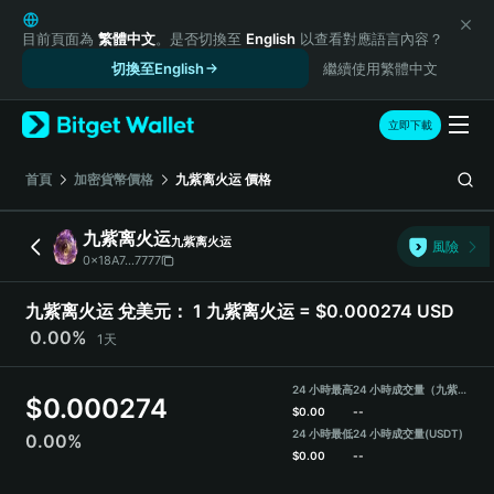
English
日本語
目前頁面為
繁體中文
。是否切換至
English
以查看對應語言內容？
Tiếng Việt
切換至English
繼續使用繁體中文
Русский
Español (Latinoamérica)
立即下載
Türkçe
Italiano
首頁
加密貨幣價格
九紫离火运
價格
Français
Deutsch
九紫离火运
九紫离火运
風險
简体中文
0x18A7...7777
繁體中文
Português (Portugal)
九紫离火运 兌美元：
1 九紫离火运 = $0.000274 USD
Bahasa Indonesia
0.00%
1天
ภาษาไทย
हिन्दी
24 小時最高
24 小時成交量（九紫离火运）
$
0.000274
বাংলা
$
0.00
--
Español
24 小時最低
24 小時成交量
(USDT)
0.00%
$
0.00
--
Português (Brasil)
Español (Argentina)
九紫离火运 Price Chart