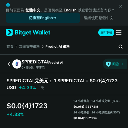
English
日本語
目前頁面為
繁體中文
。是否切換至
English
以查看對應語言內容？
Tiếng Việt
切換至English
繼續使用繁體中文
Русский
Español (Latinoamérica)
立即下載
Türkçe
Italiano
首頁
加密貨幣價格
Predict AI
價格
Français
Deutsch
$PREDICTAI
Predict AI
風險
简体中文
0x18bB...FFfF
繁體中文
Português (Portugal)
$PREDICTAI 兌美元：
1 $PREDICTAI = $0.0{4}1723
Bahasa Indonesia
USD
+4.33%
1天
ภาษาไทย
हिन्दी
24 小時最高
24 小時成交量（$PREDICTAI）
$
0.0{4}1723
বাংলা
$
0.0{4}1733
7.8M
Español
24 小時最低
24 小時成交量
(USDT)
+4.33%
$
0.0{4}1652
134
Português (Brasil)
Español (Argentina)
$PREDICTAI Price Chart