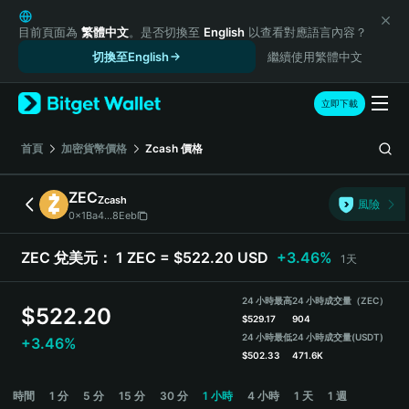
English
日本語
目前頁面為
繁體中文
。是否切換至
English
以查看對應語言內容？
Tiếng Việt
切換至English
繼續使用繁體中文
Русский
Español (Latinoamérica)
立即下載
Türkçe
Italiano
首頁
加密貨幣價格
Zcash
價格
Français
Deutsch
ZEC
Zcash
風險
简体中文
0x1Ba4...8Eeb
繁體中文
Português (Portugal)
ZEC 兌美元：
1 ZEC = $522.20 USD
+3.46%
1天
Bahasa Indonesia
ภาษาไทย
24 小時最高
24 小時成交量（ZEC）
$
522.20
हिन्दी
$
529.17
904
বাংলা
24 小時最低
24 小時成交量
(USDT)
+3.46%
$
502.33
471.6K
Español
Português (Brasil)
ZEC Price Chart
時間
1 分
5 分
15 分
30 分
1 小時
4 小時
1 天
1 週
Español (Argentina)