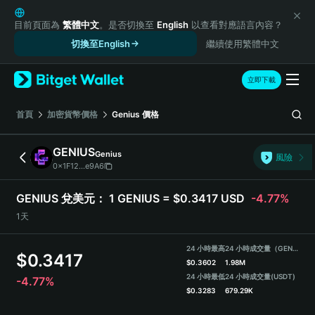
English
日本語
目前頁面為
繁體中文
。是否切換至
English
以查看對應語言內容？
Tiếng Việt
切換至English
繼續使用繁體中文
Русский
Español (Latinoamérica)
立即下載
Türkçe
Italiano
首頁
加密貨幣價格
Genius
價格
Français
Deutsch
GENIUS
Genius
風險
简体中文
0x1F12...e9A6
繁體中文
Português (Portugal)
GENIUS 兌美元：
1 GENIUS = $0.3417 USD
-4.77%
Bahasa Indonesia
1天
ภาษาไทย
हिन्दी
24 小時最高
24 小時成交量（GENIUS）
$
0.3417
বাংলা
$
0.3602
1.98M
Español
24 小時最低
24 小時成交量
(USDT)
-4.77%
$
0.3283
679.29K
Português (Brasil)
Español (Argentina)
GENIUS Price Chart