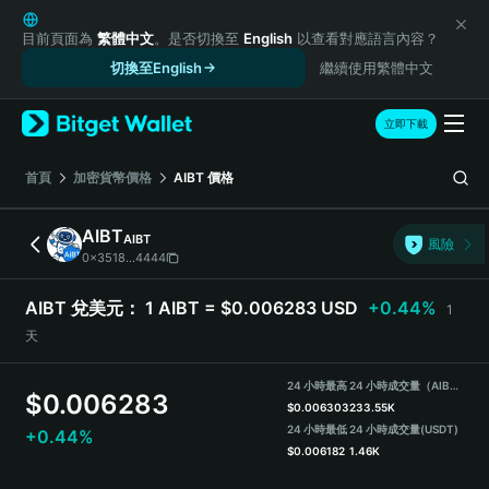
English
日本語
目前頁面為
繁體中文
。是否切換至
English
以查看對應語言內容？
Tiếng Việt
切換至English
繼續使用繁體中文
Русский
Español (Latinoamérica)
立即下載
Türkçe
Italiano
首頁
加密貨幣價格
AIBT
價格
Français
Deutsch
AIBT
AIBT
風險
简体中文
0x3518...4444
繁體中文
Português (Portugal)
AIBT 兌美元：
1 AIBT = $0.006283 USD
+0.44%
1
Bahasa Indonesia
天
ภาษาไทย
हिन्दी
24 小時最高
24 小時成交量（AIBT）
$
0.006283
বাংলা
$
0.006303
233.55K
Español
24 小時最低
24 小時成交量
(USDT)
+0.44%
$
0.006182
1.46K
Português (Brasil)
Español (Argentina)
AIBT Price Chart